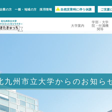
企業の方
一般・地域の方
採用情報
自然災害時に伴う休講
ご支援
学部・大学
大学案内
院・付属機
関等
北九州市立大学からのお知ら