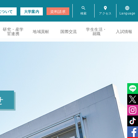
search
room
language
について
大学案内
資料請求
研究・産学
学生生活・
地域貢献
国際交流
入試情報
官連携
就職
せ