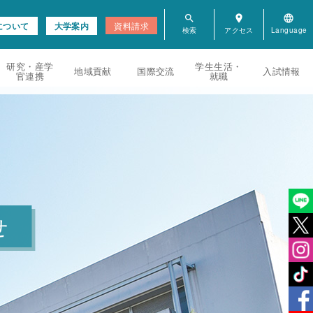
search
room
language
について
大学案内
資料請求
研究・産学
学生生活・
地域貢献
国際交流
入試情報
官連携
就職
せ