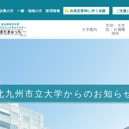
企業の方
一般・地域の方
採用情報
自然災害時に伴う休講
ご支援
学部・大学
大学案内
院・付属機
関等
北九州市立大学からのお知ら