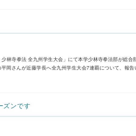
回 少林寺拳法 全九州学生大会」にて本学少林寺拳法部が総合
平岡さんが近藤学長へ全九州学生大会7連覇について、報告い.
ーズンです