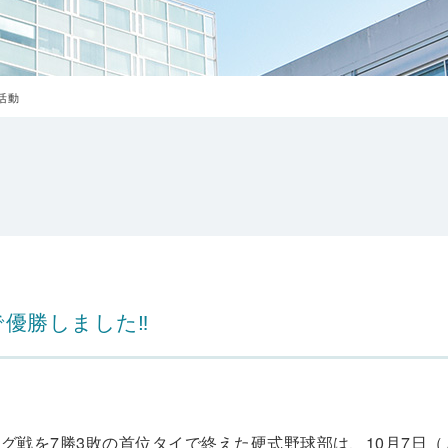
活動
で優勝しました‼
ーグ戦を7勝3敗の首位タイで終えた硬式野球部は、10月7日（