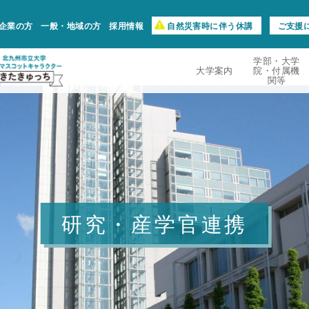
企業の方
一般・地域の方
採用情報
自然災害時に伴う休講
ご支援
学部・大学
大学案内
院・付属機
関等
研究・産学官連携