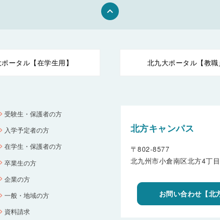
keyboard_arrow_up
大ポータル【在学生用】
北九大ポータル【教職
受験生・保護者の方
北方キャンパス
入学予定者の方
在学生・保護者の方
〒802-8577
北九州市小倉南区北方4丁目
卒業生の方
企業の方
お問い合わせ【北
一般・地域の方
資料請求