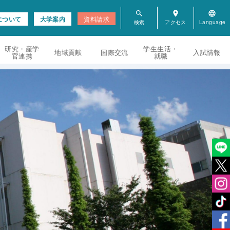
search
room
language
について
大学案内
資料請求
研究・産学
学生生活・
地域貢献
国際交流
入試情報
官連携
就職