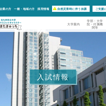
企業の方
一般・地域の方
採用情報
自然災害時に伴う休講
ご支援
学部・大学
大学案内
院・付属機
関等
入試情報