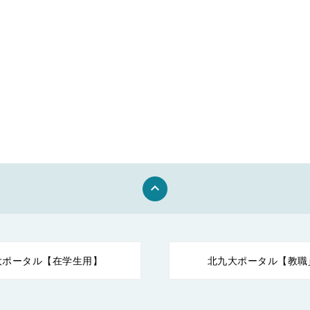
keyboard_arrow_up
大ポータル【在学生用】
北九大ポータル【教職