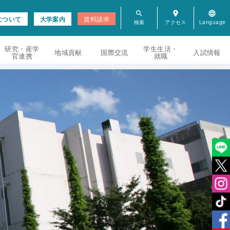
search
room
language
について
大学案内
資料請求
研究・産学
学生生活・
地域貢献
国際交流
入試情報
官連携
就職