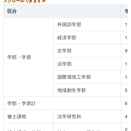
区分
学
外国語学部
1,
経済学部
1,
文学部
99
学部・学群
法学部
1,
国際環境工学部
1,
地域創生学群
51
学部・学群計
6,
修士課程
法学研究科
4
26