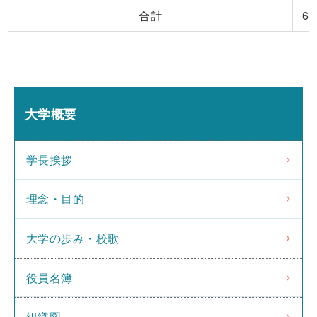
合計
6,
大学概要
学長挨拶
理念・目的
大学の歩み・校歌
役員名簿
組織図