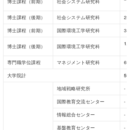
博士課程（前期）
社会システム研究科
博士課程（後期）
社会システム研究科
23
博士課程（前期）
国際環境工学研究科
34
12
博士課程（後期）
国際環境工学研究科
専門職学位課程
マネジメント研究科
69
大学院計
59
地域戦略研究所
-
国際教育交流センター
-
情報総合センター
-
基盤教育センター
-