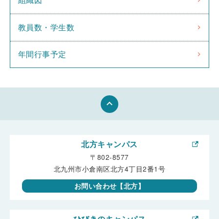
教員数・学生数
年間行事予定
keyboard_arrow_up
北方キャンパス
〒802-8577
北九州市小倉南区北方4丁目2番1号
お問い合わせ【北方】
ひびきのキャンパス