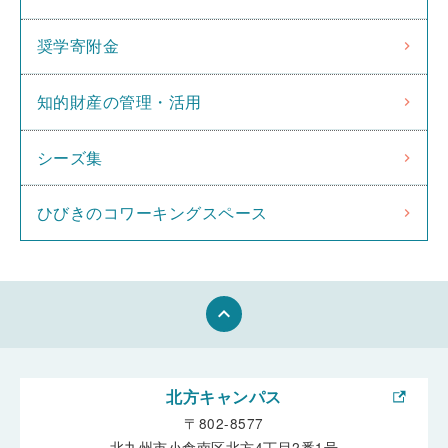
奨学寄附金
知的財産の管理・活用
シーズ集
ひびきのコワーキングスペース
keyboard_arrow_up
北方キャンパス
〒802-8577
北九州市小倉南区北方4丁目2番1号