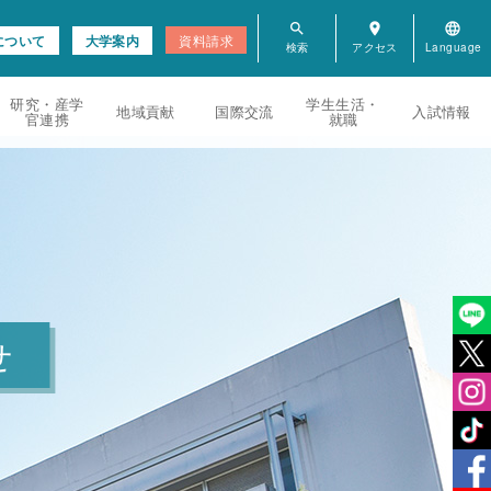
search
room
language
について
大学案内
資料請求
研究・産学
学生生活・
地域貢献
国際交流
入試情報
官連携
就職
せ