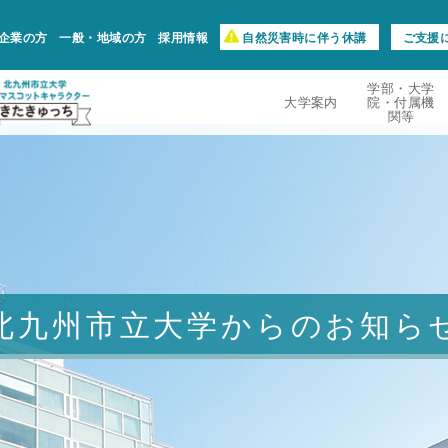
企業の方
一般・地域の方
採用情報
自然災害時に伴う休講
ご支援
学部・大学
大学案内
院・付属機
関等
北九州市立大学からのお知ら