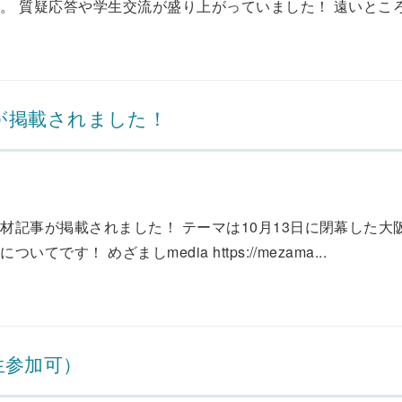
 質疑応答や学生交流が盛り上がっていました！ 遠いところお
が掲載されました！
記事が掲載されました！ テーマは10月13日に閉幕した大
！ めざましmedia https://mezama...
校生参加可）