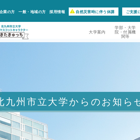
企業の方
一般・地域の方
採用情報
自然災害時に伴う休講
ご支援
学部・大学
大学案内
院・付属機
関等
北九州市立大学からのお知ら