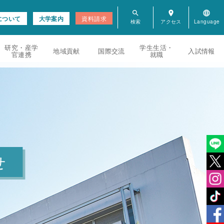
search
room
language
について
大学案内
資料請求
研究・産学
学生生活・
地域貢献
国際交流
入試情報
官連携
就職
せ