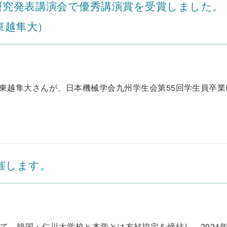
研究発表講演会で優秀講演賞を受賞しました。
東越隼大）
、東越隼大さんが、日本機械学会九州学生会第55回学生員卒
催します。
、韓国・仁川大学校と本学とは友好協定を締結し、2024年