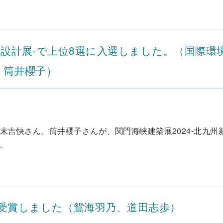
卒業設計展-で上位8選に入選しました。（国際環
、筒井櫻子）
 末吉快さん、筒井櫻子さんが、関門海峡建築展2024-北九州
.
受賞しました（鴛海羽乃、道田志歩）