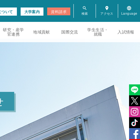
search
room
language
について
大学案内
資料請求
研究・産学
学生生活・
地域貢献
国際交流
入試情報
官連携
就職
せ