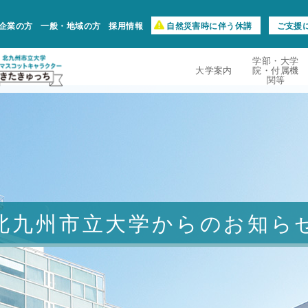
企業の方
一般・地域の方
採用情報
自然災害時に伴う休講
ご支援
学部・大学
大学案内
院・付属機
関等
北九州市立大学からのお知ら