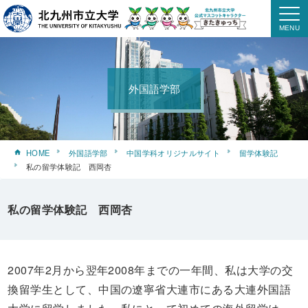
外国語学部
HOME
外国語学部
中国学科オリジナルサイト
留学体験記
私の留学体験記 西岡杏
私の留学体験記 西岡杏
2007年2月から翌年2008年までの一年間、私は大学の交
換留学生として、中国の遼寧省大連市にある大連外国語