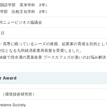
外国語学部 英米学科 2年）
文学部 比較文化学科 2年）
州ニュービジネス協議会
1日
・高専に眠っているシーズの発掘、起業家の育成を目的とし
2位となる九州経済産業局長賞を受賞しました。
触媒で排水溝の悪臭改善 プースカフェズが臭いのお悩み解決
r Award
授 （環境技術研究所）
ystems Society