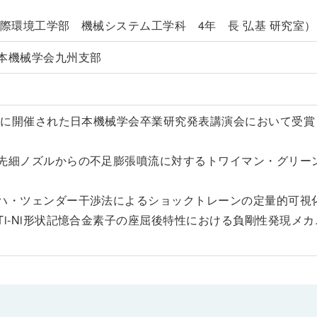
国際環境工学部 機械システム工学科 4年 長 弘基 研究室）
本機械学会九州支部
日
1日に開催された日本機械学会卒業研究発表講演会において受
先細ノズルからの不足膨張噴流に対するトワイマン・グリー
ハ・ツェンダー干渉法によるショックトレーンの定量的可視
Ti-Ni形状記憶合金素子の座屈後特性における負剛性発現メ