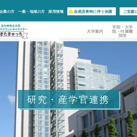
企業の方
一般・地域の方
採用情報
自然災害時に伴う休講
ご支援
学部・大学
大学案内
院・付属機
関等
研究・産学官連携