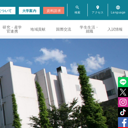
search
room
language
について
大学案内
資料請求
研究・産学
学生生活・
地域貢献
国際交流
入試情報
官連携
就職