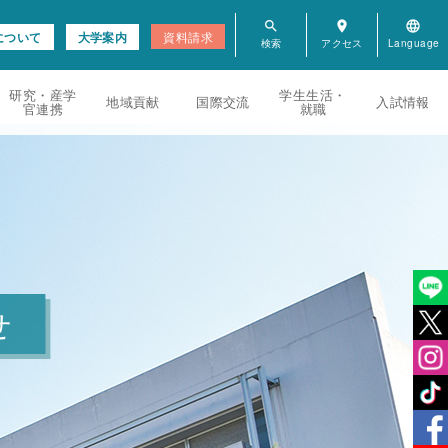
search
room
language
について
大学案内
資料請求
研究・産学
学生生活・
地域貢献
国際交流
入試情報
官連携
就職
せ