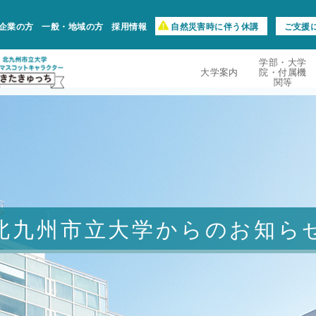
企業の方
一般・地域の方
採用情報
自然災害時に伴う休講
ご支援
学部・大学
大学案内
院・付属機
関等
北九州市立大学からのお知ら