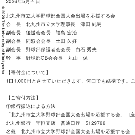
2026年5月吉日
© 2020 The University of Kitakyushu
北九州市立大学野球部全国大会出場を応援する会
会 長 北九州市立大学理事長 津田 純嗣
副会長 後援会会長 福島 宏治
副会長 同窓会会長 土田 久好
副会長 野球部保護者会会長 白石 秀夫
幹 事 野球部OB会会長 丸山 保
【寄付金について】
1口1,000円とさせていただきます。何口でも結構です。
【ご寄付方法】
①銀行振込による方法
「北九州市立大学野球部全国大会出場を応援する会」口
北九州銀行 守恒支店 普通口座 5129788
名義 北九州市立大学野球部全国大会出場を応援する会