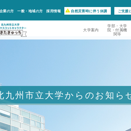
企業の方
一般・地域の方
採用情報
自然災害時に伴う休講
ご支援
学部・大学
大学案内
院・付属機
関等
北九州市立大学からのお知ら