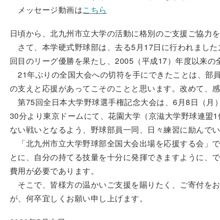
メッセージ動画は
こちら
日頃から、北九州市立大学の活動に格別のご支援ご協力
さて、本学硬式野球部は、去る5月17日に行われました
回目のリーグ優勝を果たし、2005（平成17）年度以来
21年ぶりの全国大会への切符を手にできたことは、部
の支えと応援があってこそのことと思います。改めて、
第75回全日本大学野球選手権記念大会は、6月8日（月）
30分より東京ドームにて、花園大学（京滋大学野球連盟
ない戦いとなるよう、野球部員一同、日々練習に励んで
「北九州市立大学野球部全国大会出場を応援する会」で
とに、自分の持てる技量を十分に発揮できますように、
費用が必要であります。
そこで、皆様方の温かいご支援を賜りたく、ご寄付をお
が、何卒宜しくお願い申し上げます。