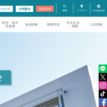
search
room
language
について
大学案内
資料請求
研究・産学
学生生活・
地域貢献
国際交流
入試情報
官連携
就職
せ