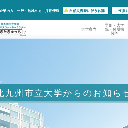
企業の方
一般・地域の方
採用情報
自然災害時に伴う休講
ご支援
学部・大学
大学案内
院・付属機
関等
北九州市立大学からのお知ら