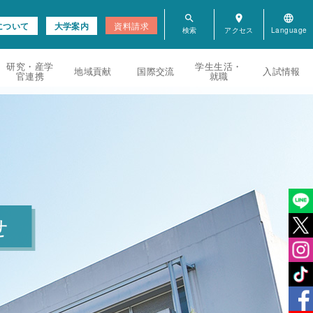
search
room
language
について
大学案内
資料請求
研究・産学
学生生活・
地域貢献
国際交流
入試情報
官連携
就職
せ