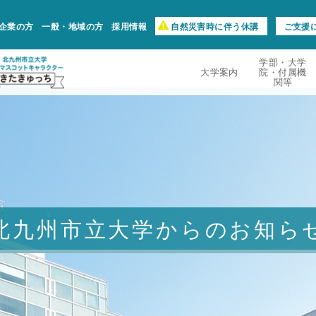
企業の方
一般・地域の方
採用情報
自然災害時に伴う休講
ご支援
学部・大学
大学案内
院・付属機
関等
北九州市立大学からのお知ら