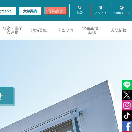
search
room
language
について
大学案内
資料請求
研究・産学
学生生活・
地域貢献
国際交流
入試情報
官連携
就職
せ