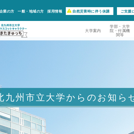
企業の方
一般・地域の方
採用情報
自然災害時に伴う休講
ご支援
学部・大学
大学案内
院・付属機
関等
北九州市立大学からのお知ら