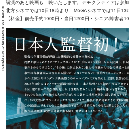
講演のあと映画も上映いたします。デモクラティアは参
© 2020 The University of Kitakyushu
北方シネマでは10日18時より、MoGAシネマでは11日
【料金】前売予約1000円・当日1200円・シニア/障害者1