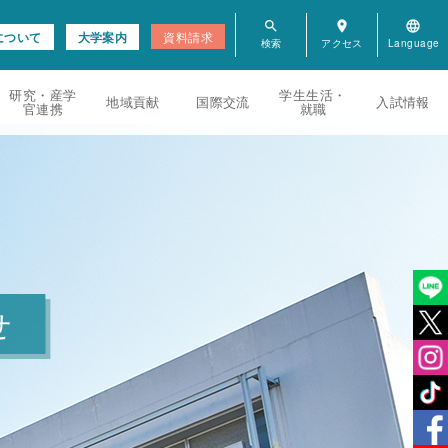
search
room
language
について
大学案内
資料請求
研究・産学
学生生活・
地域貢献
国際交流
入試情報
官連携
就職
せ