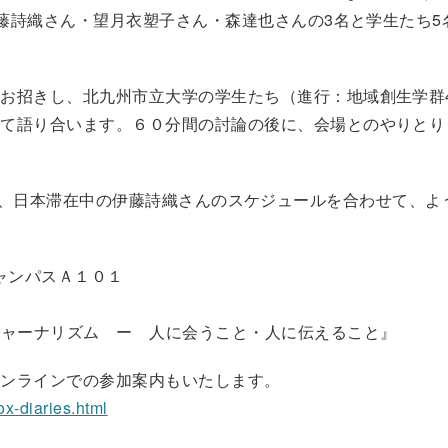
伊藤詩織さん・望月衣塑子さん・森達也さんの3名と学生たち5
お招きし、北九州市立大学の学生たち（進行：地域創生学群
いて語り合います。６０分間の討論の後に、会場とのやりとり
備をすすめ、日本滞在中の伊藤詩織さんのスケジュールを合わせて、
キャンパスＡ１０１
生
ジャーナリズム ー 人に会うこと・人に伝えること』
オンラインでの参加案内もいたします。
ox-diaries.html