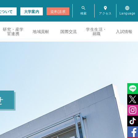
search
room
language
について
大学案内
資料請求
研究・産学
学生生活・
地域貢献
国際交流
入試情報
官連携
就職
せ