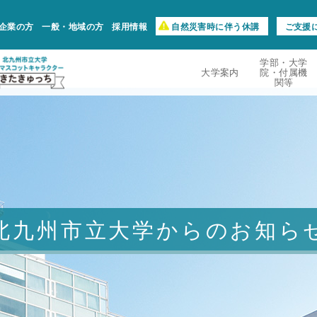
企業の方
一般・地域の方
採用情報
自然災害時に伴う休講
ご支援
学部・大学
大学案内
院・付属機
関等
北九州市立大学からのお知ら