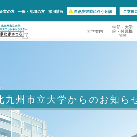
企業の方
一般・地域の方
採用情報
自然災害時に伴う休講
ご支援
学部・大学
大学案内
院・付属機
関等
北九州市立大学からのお知ら