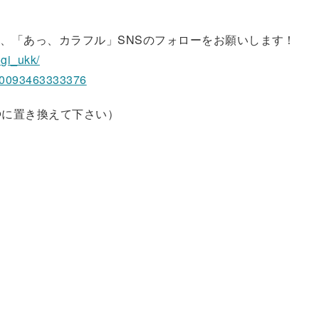
、「あっ、カラフル」SNSのフォローをお願いします！
ogi_ukk/
100093463333376
、★を@に置き換えて下さい）