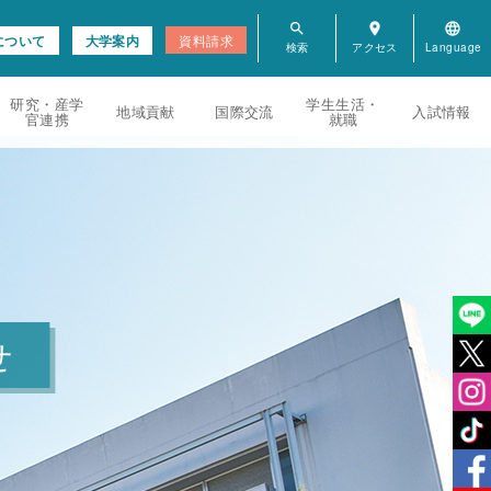
search
room
language
について
大学案内
資料請求
研究・産学
学生生活・
地域貢献
国際交流
入試情報
官連携
就職
せ