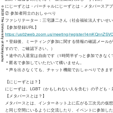
にじーずとは・バーチャルにじーずとは・メタバースアプリc
© 2020 The University of Kitakyushu
② 参加者同士のおしゃべり
ファシリテーター：三宅謙二さん（社会福祉法人すいせ
【参加登録URL】
https://us02web.zoom.us/meeting/register/l4mKQnnZS
＊登録後、ミーティング参加に関する情報の確認メール
すので、ご確認下さい。）
＊途中の入退室は自由です（1時間半ずっと参加できなく
＊匿名で参加していただいて構いません。
＊声を出さなくても、チャット機能でおしゃべりできま
【にじーずとは？】
にじーずは、LGBT（かもしれない人を含む）の子ども
【メタバースとは？】
メタバースとは、インターネット上に広がる三次元の仮
と同じ空間にいるように交流したり、イベントに参加し