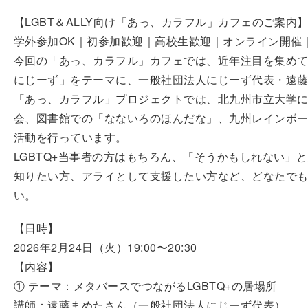
【LGBT＆ALLY向け「あっ、カラフル」カフェのご案内
学外参加OK｜初参加歓迎｜高校生歓迎｜オンライン開催
今回の「あっ、カラフル」カフェでは、近年注目を集めて
にじーず」をテーマに、一般社団法人にじーず代表・遠
「あっ、カラフル」プロジェクトでは、北九州市立大学に
会、図書館での「なないろのほんだな」、九州レインボ
活動を行っています。
LGBTQ+当事者の方はもちろん、「そうかもしれない」
知りたい方、アライとして支援したい方など、どなたで
い。
【日時】
2026年2月24日（火）19:00〜20:30
【内容】
① テーマ：メタバースでつながるLGBTQ+の居場所
講師：遠藤まめたさん（一般社団法人にじーず代表）