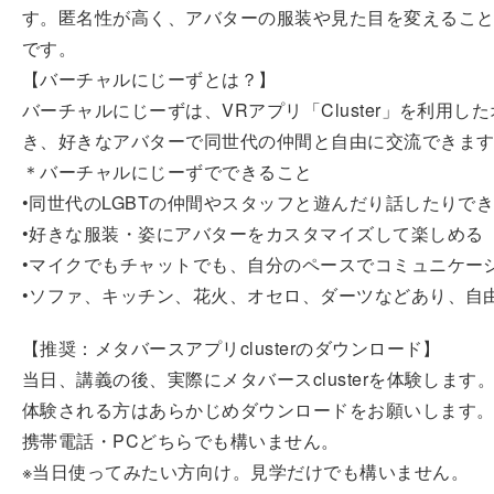
す。匿名性が高く、アバターの服装や見た目を変えるこ
です。
【バーチャルにじーずとは？】
バーチャルにじーずは、VRアプリ「Cluster」を利
き、好きなアバターで同世代の仲間と自由に交流できま
＊バーチャルにじーずでできること
•同世代のLGBTの仲間やスタッフと遊んだり話したりで
•好きな服装・姿にアバターをカスタマイズして楽しめる
•マイクでもチャットでも、自分のペースでコミュニケー
•ソファ、キッチン、花火、オセロ、ダーツなどあり、自
【推奨：メタバースアプリclusterのダウンロード】
当日、講義の後、実際にメタバースclusterを体験します
体験される方はあらかじめダウンロードをお願いします
携帯電話・PCどちらでも構いません。
※当日使ってみたい方向け。見学だけでも構いません。