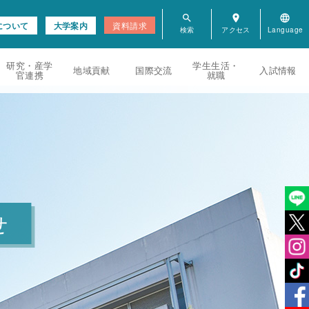
search
room
language
について
大学案内
資料請求
研究・産学
学生生活・
地域貢献
国際交流
入試情報
官連携
就職
せ