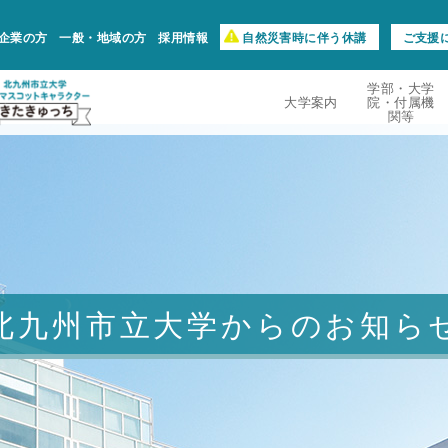
企業の方
一般・地域の方
採用情報
自然災害時に伴う休講
ご支援
学部・大学
大学案内
院・付属機
関等
北九州市立大学からのお知ら