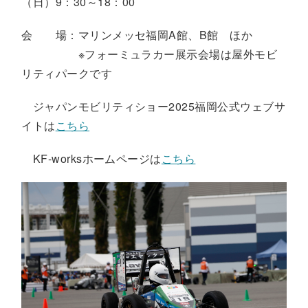
（日）
9
：
30
～
18
：
00
会 場：マリンメッセ福岡
A
館、
B
館 ほか
※フォーミュラカー展示会場は屋外モビ
リティパークです
ジャパンモビリティショー
2025
福岡公式ウェブサ
イトは
こちら
KF-works
ホームページは
こちら