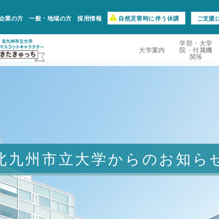
企業の方
一般・地域の方
採用情報
自然災害時に伴う休講
ご支援
学部・大学
大学案内
院・付属機
関等
北九州市立大学からのお知ら