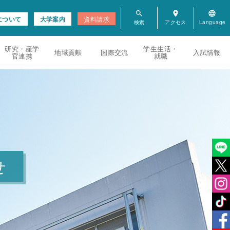
search
room
language
について
大学案内
資料請求
研究・産学
学生生活・
地域貢献
国際交流
入試情報
官連携
就職
せ