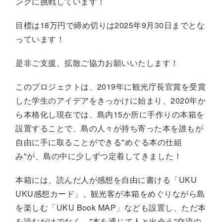
ングに挑戦しています！
目標は
18
万円で締め切りは
2025
年
9
月
30
日までとな
っています！
是非ご支援、拡散ご協力お願いいたします！
このプロジェクトは、
2019
年に観光庁長官賞を受賞
した学生のアイデアをきっかけに始まり、
2020
年か
ら本格化し現在では、島内
15
か所に手作りの本箱を
設置することで、島の人々が持ち寄った本を誰もが
自由に手に取ることができる
"
めぐる本の仕組
み
"
が、島の中に少しずつ定着してきました！
本箱には、読んだ人が感想を自由に書ける「
UKU
UKU
感想カード」、観光客が本箱をめぐりながら島
を楽しむ「
UKU Book MAP
」なども設置し、ただ本
を読むだけでなく、
"
本を通じて人と出会う
"
交流の