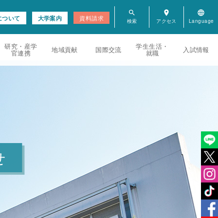
search
room
language
について
大学案内
資料請求
研究・産学
学生生活・
地域貢献
国際交流
入試情報
官連携
就職
せ