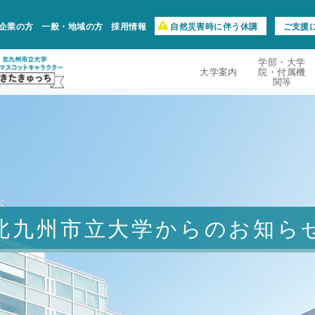
企業の方
一般・地域の方
採用情報
自然災害時に伴う休講
ご支援
学部・大学
大学案内
院・付属機
関等
北九州市立大学からのお知ら