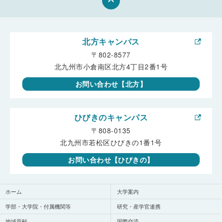
keyboard_arrow_up
北方キャンパス
〒802-8577
北九州市小倉南区北方4丁目2番1号
お問い合わせ【北方】
ひびきのキャンパス
〒808-0135
北九州市若松区ひびきの1番1号
お問い合わせ【ひびきの】
ホーム
大学案内
学部・大学院・付属機関等
研究・産学官連携
地域貢献
国際交流