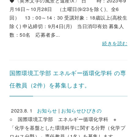
◆〈英米文学の風景と遺産Ⅸ〉 日 時：2023年9
月16日～10月28日 （土曜日(9/23を除く)、全6
回） 13：00～14：30 受講対象：18歳以上(高校生
除く) 申込締切：9月4日(月) 当日消印有効 募集人
数：50名 応募者多...
続きを読む
国際環境工学部 エネルギー循環化学科 の専
任教員（2件）を募集します。
2023.8. 1
お知らせ
|
お知らせひびきの
○ 国際環境工学部 エネルギー循環化学科 ※
「化学を基盤とした環境科学に関する分野（化学プ
ロセス分野）」専任教員（1名）を募集します。