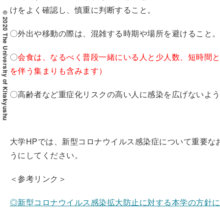
けをよく確認し、慎重に判断すること。
© 2020 The University of Kitakyushu
〇外出や移動の際は、混雑する時期や場所を避けること
〇
会食は、なるべく普段一緒にいる人と少人数、短時間
を伴う集まりも含みます）
〇高齢者など重症化リスクの高い人に感染を広げないよ
大学HPでは、新型コロナウイルス感染症について重要な
うにしてください。
＜参考リンク＞
◎新型コロナウイルス感染拡大防止に対する本学の方針