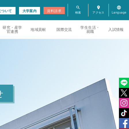
search
room
language
について
大学案内
資料請求
研究・産学
学生生活・
地域貢献
国際交流
入試情報
官連携
就職
せ