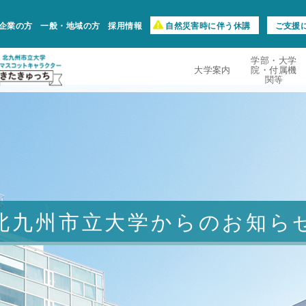
企業の方
一般・地域の方
採用情報
自然災害時に伴う休講
ご支援
学部・大学
大学案内
院・付属機
関等
北九州市立大学からのお知ら