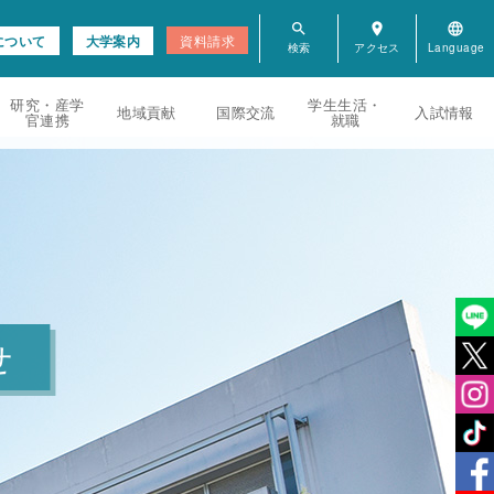
search
room
language
について
大学案内
資料請求
研究・産学
学生生活・
地域貢献
国際交流
入試情報
官連携
就職
せ