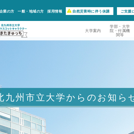
企業の方
一般・地域の方
採用情報
自然災害時に伴う休講
ご支援
学部・大学
大学案内
院・付属機
関等
北九州市立大学からのお知ら