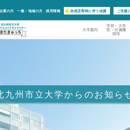
企業の方
一般・地域の方
採用情報
自然災害時に伴う休講
ご支援
学部・大学
大学案内
院・付属機
関等
北九州市立大学からのお知ら