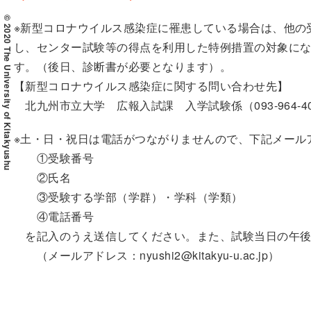
© 2020 The University of Kitakyushu
※新型コロナウイルス感染症に罹患している場合は、他の
し、センター試験等の得点を利用した特例措置の対象にな
す。（後日、診断書が必要となります）。
【新型コロナウイルス感染症に関する問い合わせ先】
北九州市立大学 広報入試課 入学試験係（093-964-40
※土・日・祝日は電話がつながりませんので、下記メール
①受験番号
②氏名
③受験する学部（学群）・学科（学類）
④電話番号
を記入のうえ送信してください。また、試験当日の午後
（メールアドレス：nyushi2@kitakyu-u.ac.jp）