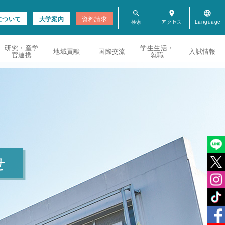
search
room
language
について
大学案内
資料請求
研究・産学
学生生活・
地域貢献
国際交流
入試情報
官連携
就職
せ