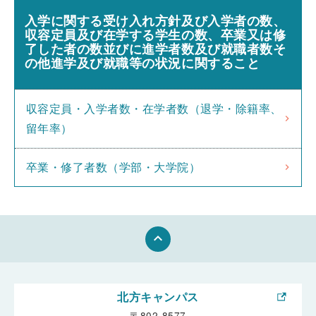
入学に関する受け入れ方針及び入学者の数、
収容定員及び在学する学生の数、卒業又は修
了した者の数並びに進学者数及び就職者数そ
の他進学及び就職等の状況に関すること
収容定員・入学者数・在学者数（退学・除籍率、
留年率）
卒業・修了者数（学部・大学院）
keyboard_arrow_up
北方キャンパス
〒802-8577