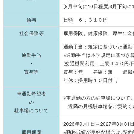
(8月中旬に10日程度,3月下旬に
給与
日額 ６，３１０円
社会保険等
雇用保険、健康保険、厚生年金
通勤手当：規定に基づいた通勤
通勤手当
※通勤手当は本学規定に基づき
・
(交通機関利用：上限９４０円/
賞与等
賞与：無 昇給：無 退職
年休：採用時１０日付与
車通勤希望者
※車通勤の方の駐車場について
の
近隣の月極駐車場をご契約く
駐車場について
2026年9月1日～2027年3月31
雇用期間
※勤務成績が良好な場合は､契