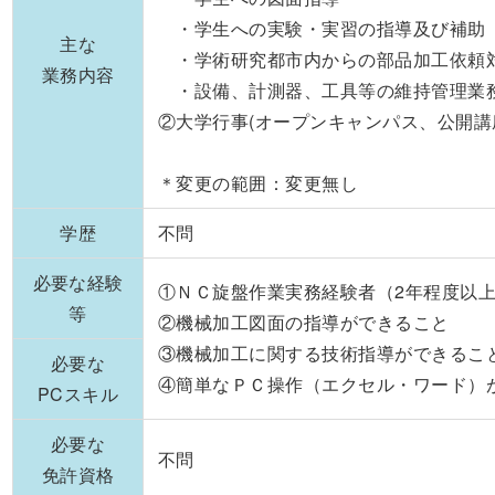
・学生への実験・実習の指導及び補助
主な
・学術研究都市内からの部品加工依
業務内容
・設備、計測器、工具等の維持管理業
②大学行事(オープンキャンパス、公開
＊変更の範囲：変更無し
学歴
不問
必要な経験
①ＮＣ旋盤作業実務経験者（2年程度以
等
②機械加工図面の指導ができること
③機械加工に関する技術指導ができるこ
必要な
④簡単なＰＣ操作（エクセル・ワード）
PCスキル
必要な
不問
免許資格