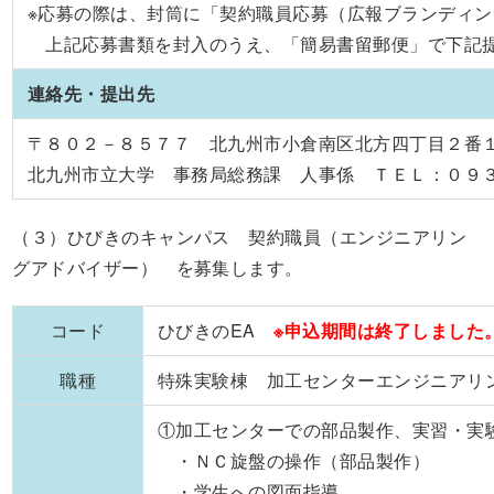
※応募の際は、封筒に「契約職員応募（広報ブランディン
上記応募書類を封入のうえ、「簡易書留郵便」で下記提
連絡先・提出先
〒８０２－８５７７ 北九州市小倉南区北方四丁目２番
北九州市立大学 事務局総務課 人事係 ＴＥＬ：０９
（３）ひびきのキャンパス 契約職員（エンジニアリン
グアドバイザー） を募集します。
コード
ひびきのEA
※申込期間は終了しました
職種
特殊実験棟 加工センターエンジニアリ
①加工センターでの部品製作、実習・実
・ＮＣ旋盤の操作（部品製作）
・学生への図面指導