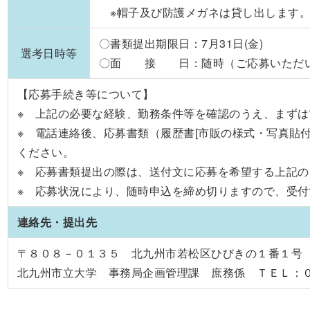
※帽子及び防護メガネは貸し出します
〇書類提出期限日：7月31日(金)
選考日時等
〇面 接 日：随時（ご応募いただい
【応募手続き等について】
※ 上記の必要な経験、勤務条件等を確認のうえ、まず
※ 電話連絡後、応募書類（履歴書[市販の様式・写真貼付
ください。
※ 応募書類提出の際は、送付文に応募を希望する上記
※ 応募状況により、随時申込を締め切りますので、受
連絡先・提出先
〒８０８－０１３５ 北九州市若松区ひびきの１番１号
北九州市立大学 事務局企画管理課 庶務係 ＴＥＬ：