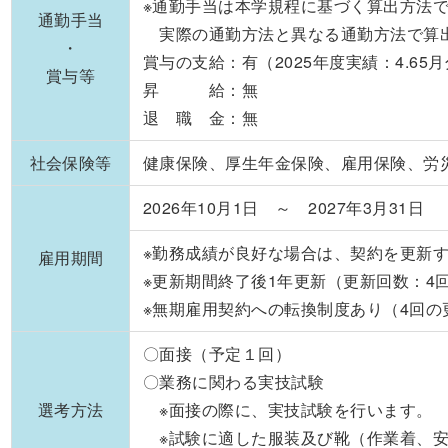
※通勤手当は本学規程に基づく算出方法
通勤手当
実際の通勤方法と異なる通勤方法で算
・
賞与の支給：有（2025年度実績：4.65
賞与等
昇 給：無
退 職 金：無
社会保険等
健康保険、厚生年金保険、雇用保険、労
2026年10月1日 ～ 2027年3月31日
※勤務成績が良好な場合は、契約を更新
雇用期間
※更新期間終了後1年更新（更新回数：4
※無期雇用契約への転換制度あり（4回の
〇面接（予定１回）
〇業務に関わる実技試験
選考方法
※面接の際に、実技試験を行います。
※試験に適した服装及び靴（作業着、安