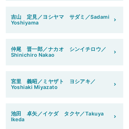
吉山 定見／ヨシヤマ サダミ／Sadami
Yoshiyama
仲尾 晋一郎／ナカオ シンイチロウ／
Shinichiro Nakao
宮里 義昭／ミヤザト ヨシアキ／
Yoshiaki Miyazato
池田 卓矢／イケダ タクヤ／Takuya
Ikeda