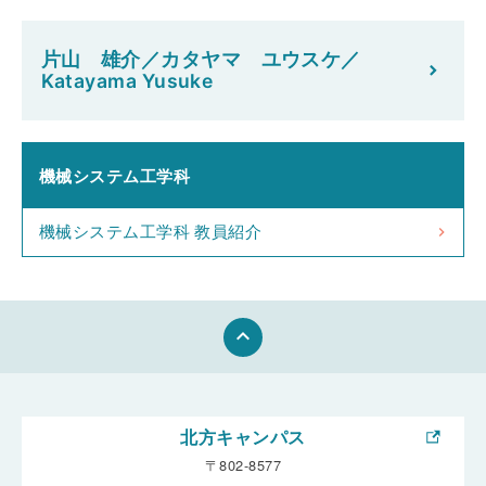
片山 雄介／カタヤマ ユウスケ／
Katayama Yusuke
機械システム工学科
機械システム工学科 教員紹介
keyboard_arrow_up
北方キャンパス
〒802-8577