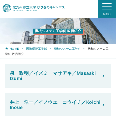
機械システム工学科 教員紹介
HOME
国際環境工学部
機械システム工学科
機械システム工
学科 教員紹介
泉 政明／イズミ マサアキ／Masaaki
Izumi
井上 浩一／イノウエ コウイチ／Koichi
Inoue