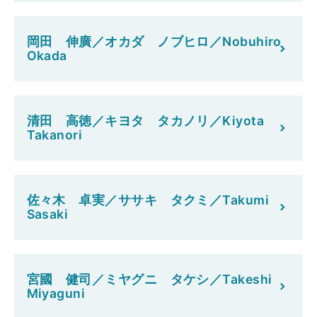
岡田 伸廣／オカダ ノブヒロ／Nobuhiro
Okada
清田 高徳／キヨタ タカノリ／Kiyota
Takanori
佐々木 卓実／ササキ タクミ／Takumi
Sasaki
宮國 健司／ミヤグニ タケシ／Takeshi
Miyaguni