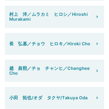
村上 洋／ムラカミ ヒロシ／Hiroshi
Murakami
長 弘基／チョウ ヒロキ／Hiroki Cho
趙 昌熙／チョ チャンヒ／Changhee
Cho
小田 拓也/オダ タクヤ/Takuya Oda