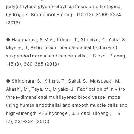
poly(ethylene glycol)-oleyl surfaces onto biological
hydrogels, Biotechnol Bioeng., 110 (12), 3269-3274
(2013)
● Haghparast, S.M.A.,
Kihara, T.
, Shimizu, Y., Yuba, S.,
Miyake, J., Actin-based biomechanical features of
suspended normal and cancer cells, J. Biosci. Bioeng.,
116 (3), 380-385 (2013)
● Shinohara, S.,
Kihara, T.
, Sakai, S., Matsusaki, M.,
Akashi, M., Taya, M., Miyake, J., Fabrication of in vitro
three-dimensional multilayered blood vessel model
using human endothelial and smooth muscle cells and
high-strength PEG hydrogel, J. Biosci. Bioeng., 116
(2), 231-234 (2013)