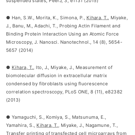
suspended states, PeerJ, 3, e1131 (2015)
●
Han, S.W., Morita, K., Simona, P.,
Kihara, T.
, Miyake,
J., Banu, M., Adachi, T., Probing Actin Filament and
Binding Protein Interaction Using an Atomic Force
Microscopy, J. Nanosci. Nanotechnol., 14 (8), 5654-
5657 (2014)
●
Kihara, T.
, Ito, J., Miyake, J., Measurement of
biomolecular diffusion in extracellular matrix
condensed by fibroblasts using fluorescence
correlation spectroscopy, PLoS ONE, 8 (11), e82382
(2013)
● Yamaguchi, S., Komiya, S., Matsunuma, E.,
Yamahira, S.,
Kihara, T.
, Miyake, J., Nagamune, T.,
Transfer printing of transfected cell microarrays from