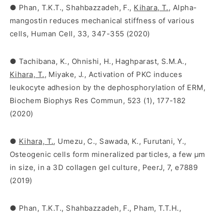
● Phan, T.K.T., Shahbazzadeh, F.,
Kihara, T.
, Alpha-
mangostin reduces mechanical stiffness of various
cells, Human Cell, 33, 347-355 (2020)
● Tachibana, K., Ohnishi, H., Haghparast, S.M.A.,
Kihara, T.
, Miyake, J., Activation of PKC induces
leukocyte adhesion by the dephosphorylation of ERM,
Biochem Biophys Res Commun, 523 (1), 177-182
(2020)
●
Kihara, T.
, Umezu, C., Sawada, K., Furutani, Y.,
Osteogenic cells form mineralized particles, a few μm
in size, in a 3D collagen gel culture, PeerJ, 7, e7889
(2019)
● Phan, T.K.T., Shahbazzadeh, F., Pham, T.T.H.,