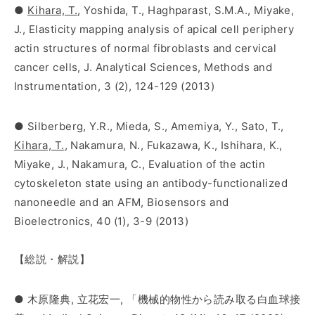
●
Kihara, T.
, Yoshida, T., Haghparast, S.M.A., Miyake,
J., Elasticity mapping analysis of apical cell periphery
actin structures of normal fibroblasts and cervical
cancer cells, J. Analytical Sciences, Methods and
Instrumentation, 3 (2), 124-129 (2013)
● Silberberg, Y.R., Mieda, S., Amemiya, Y., Sato, T.,
Kihara, T.
, Nakamura, N., Fukazawa, K., Ishihara, K.,
Miyake, J., Nakamura, C., Evaluation of the actin
cytoskeleton state using an antibody-functionalized
nanoneedle and an AFM, Biosensors and
Bioelectronics, 40 (1), 3-9 (2013)
【総説・解説】
● 木原隆典, 立花宏一, 「機械的物性から読み取る白血球接