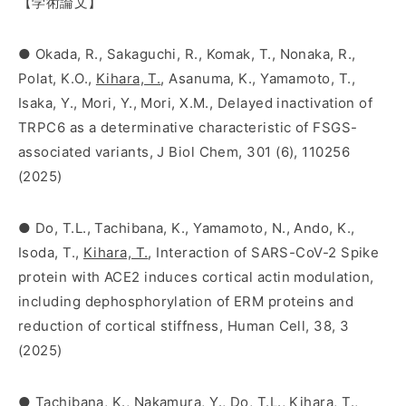
【学術論文】
● Okada, R., Sakaguchi, R., Komak, T., Nonaka, R.,
Polat, K.O.,
Kihara, T.
, Asanuma, K., Yamamoto, T.,
Isaka, Y., Mori, Y., Mori, X.M., Delayed inactivation of
TRPC6 as a determinative characteristic of FSGS-
associated variants, J Biol Chem, 301 (6), 110256
(2025)
● Do, T.L., Tachibana, K., Yamamoto, N., Ando, K.,
Isoda, T.,
Kihara, T.
, Interaction of SARS-CoV-2 Spike
protein with ACE2 induces cortical actin modulation,
including dephosphorylation of ERM proteins and
reduction of cortical stiffness, Human Cell, 38, 3
(2025)
● Tachibana, K., Nakamura, Y., Do, T.L.,
Kihara, T.
,