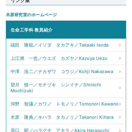
リンク集
木原研究室のホームページ
生命工学科 教員紹介
礒田 隆聡／イソダ タカアキ／Takaaki Isoda
上江洲 一也／ウエズ カズヤ／Kazuya Uezu
中澤 浩二／ナカザワ コウジ／Kohji Nakazawa
望月 慎一／モチヅキ シンイチ／Shinichi
Mochizuki
河野 智謙／カワノ トモノリ／Tomonori Kawano
木原 隆典／キハラ タカノリ／Takanori Kihara
原口 昭／ハラグチ アキラ／Akira Haraguchi