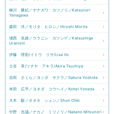
柳川 勝紀／ヤナガワ カツノリ／Katsunori
Yanagawa
森田 洋／モリタ ヒロシ／Hiroshi Morita
浦西 克維／ウラニシ カツシゲ／Katsushige
Uranishi
伊藤 理彩/イトウ リサ/Lisa Ito
土谷 享/ツチヤ アキラ/Akira Tsuchiya
吉田 さくら／ヨシダ サクラ／Sakura Yoshida
米田 広平／ヨネダ コウヘイ／Kohei Yoneda
大木 駿／オオキ シュン／Shun Ohki
中野 光議／ナカノ ミツノリ／Nakano Mitsunori