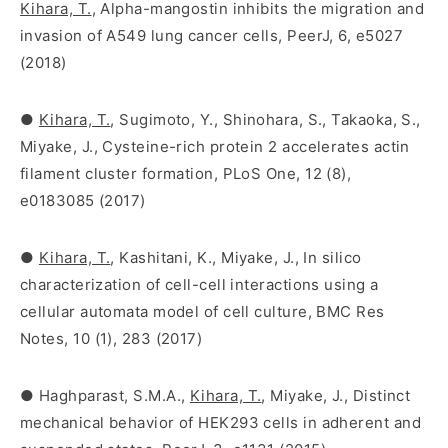
Kihara, T.
, Alpha-mangostin inhibits the migration and
invasion of A549 lung cancer cells, PeerJ, 6, e5027
(2018)
●
Kihara, T.
, Sugimoto, Y., Shinohara, S., Takaoka, S.,
Miyake, J., Cysteine-rich protein 2 accelerates actin
filament cluster formation, PLoS One, 12 (8),
e0183085 (2017)
●
Kihara, T.
, Kashitani, K., Miyake, J., In silico
characterization of cell-cell interactions using a
cellular automata model of cell culture, BMC Res
Notes, 10 (1), 283 (2017)
● Haghparast, S.M.A.,
Kihara, T.
, Miyake, J., Distinct
mechanical behavior of HEK293 cells in adherent and