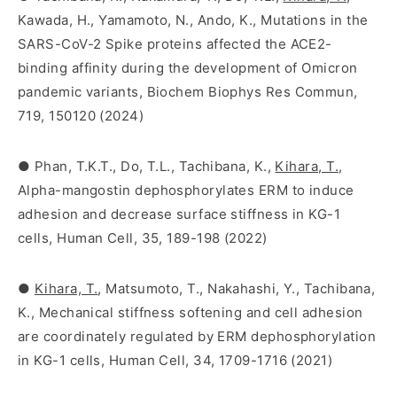
Kawada, H., Yamamoto, N., Ando, K., Mutations in the
SARS-CoV-2 Spike proteins affected the ACE2-
binding affinity during the development of Omicron
pandemic variants, Biochem Biophys Res Commun,
719, 150120 (2024)
● Phan, T.K.T., Do, T.L., Tachibana, K.,
Kihara, T.
,
Alpha-mangostin dephosphorylates ERM to induce
adhesion and decrease surface stiffness in KG-1
cells, Human Cell, 35, 189-198 (2022)
●
Kihara, T.
, Matsumoto, T., Nakahashi, Y., Tachibana,
K., Mechanical stiffness softening and cell adhesion
are coordinately regulated by ERM dephosphorylation
in KG-1 cells, Human Cell, 34, 1709-1716 (2021)