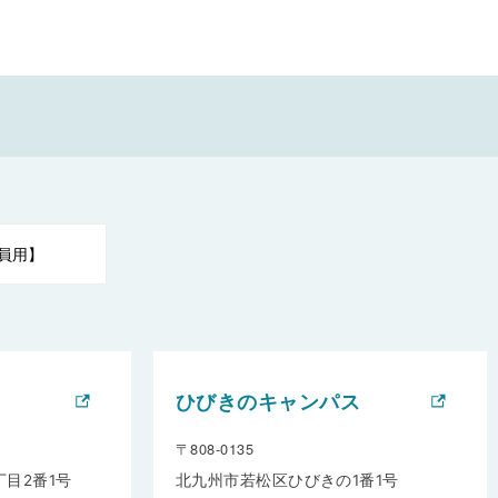
員用】
ひびきのキャンパス
〒808-0135
目2番1号
北九州市若松区ひびきの1番1号