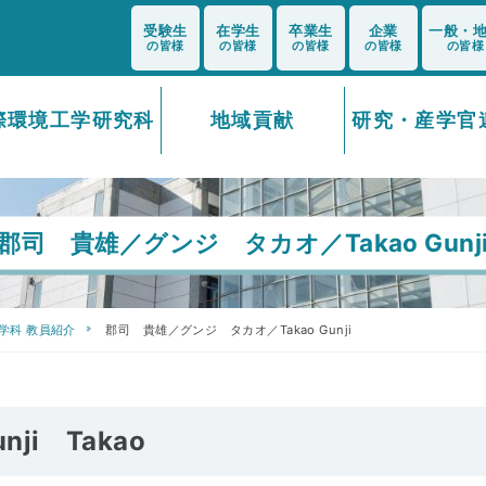
受験生
在学生
卒業生
企業
一般・
の皆様
の皆様
の皆様
の皆様
の皆様
際環境工学研究科
地域貢献
研究・産学官
郡司 貴雄／グンジ タカオ／Takao Gunj
学科 教員紹介
郡司 貴雄／グンジ タカオ／Takao Gunji
i Takao