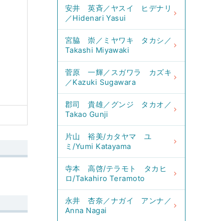
安井 英斉／ヤスイ ヒデナリ
／Hidenari Yasui
宮脇 崇／ミヤワキ タカシ／
Takashi Miyawaki
菅原 一輝／スガワラ カズキ
／Kazuki Sugawara
郡司 貴雄／グンジ タカオ／
Takao Gunji
片山 裕美/カタヤマ ユ
ミ/Yumi Katayama
寺本 高啓/テラモト タカヒ
ロ/Takahiro Teramoto
永井 杏奈／ナガイ アンナ／
Anna Nagai