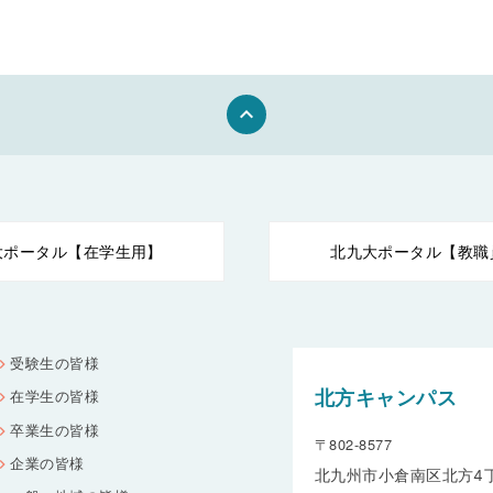
keyboard_arrow_up
大ポータル【在学生用】
北九大ポータル【教職
受験生の皆様
北方キャンパス
在学生の皆様
卒業生の皆様
〒802-8577
企業の皆様
北九州市小倉南区北方4丁