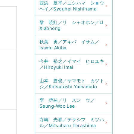
西浜 章平／ニシハマ ショウ
ヘイ／Syouhei Nishihama
黎 暁紅／リ シャオホン／LI
Xiaohong
秋葉 勇／アキバ イサム／
Isamu Akiba
今井 裕之／イマイ ヒロユキ
／Hiroyuki Imai
山本 勝俊／ヤマモト カツト
シ／Katsutoshi Yamamoto
李 丞祐／リ スン ウ／
Seung-Woo Lee
寺嶋 光春／テラシマ ミツハ
ル／Mitsuharu Terashima