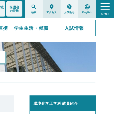
search
room
contact_support
language
地域
保護者
の皆様
連携
学生生活・就職
入試情報
i
環境化学工学科 教員紹介