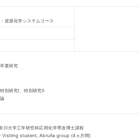
攻・資源化学システムコース
、卒業研究
別研究I、特別研究II
特論
月 神奈川大学工学研究科応用化学専攻博士課程
 Visiting student, Abruña group (4ヵ月間)