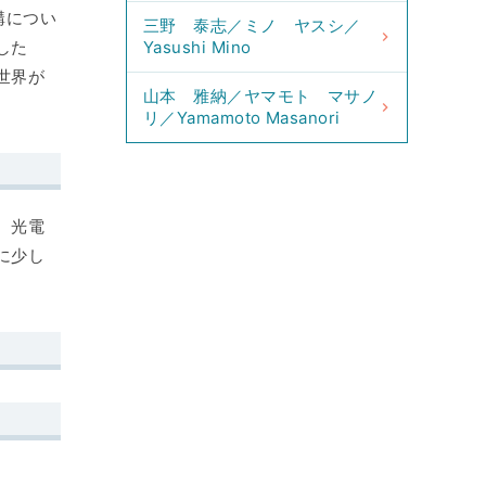
構につい
三野 泰志／ミノ ヤスシ／
した
Yasushi Mino
世界が
山本 雅納／ヤマモト マサノ
リ／Yamamoto Masanori
、光電
に少し