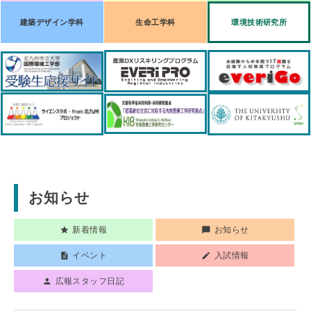
建築デザイン学科
生命工学科
環境技術研究所
お知らせ
新着情報
お知らせ
star
chat_bubble
イベント
入試情報
description
create
広報スタッフ日記
person