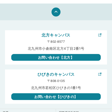
2026.7.31
広報スタッフ日記
person
keyboard_arrow_up
八幡高等学校１年生がひびきのキャンパスに来てくださいまし
た!
2026.7.31
広報スタッフ日記
person
北方キャンパス
〒802-8577
北筑高等学校1・２年生がひびきのキャンパスに来てください
ました!
北九州市小倉南区北方4丁目2番1号
お問い合わせ【北方】
2026.7.27
お知らせ
chat_bubble
【受講生募集】生成AIを相棒に価値を創造する側へ！
「everiGo」第6期生を募集！
ひびきのキャンパス
〒808-0135
2026.7.27
お知らせ
chat_bubble
北九州市若松区ひびきの1番1号
令和8年度廃棄物資源循環学会九州支部研究ポスター発表会・
お問い合わせ【ひびきの】
留学生等交流会 優秀発表賞を受賞しました（環境生態システ
ムコース イルファン タワッカル）