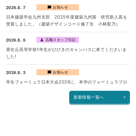
2026.8. 7
お知らせ
chat_bubble
日本建築学会九州支部 2025年度建築九州賞 研究新人賞を
受賞しました。（建築デザインコース修了生 小林梨乃）
2026.8. 6
広報スタッフ日記
person
香住丘高等学校1年生がひびきのキャンパスに来てくださいま
した!
2026.8. 3
お知らせ
chat_bubble
学生フォーミュラ日本大会2026に、本学のフォーミュラプロ
ジェクトチーム"KF-works"が参戦します。
新着情報一覧へ
2026.8. 3
お知らせ
chat_bubble
The 13th IEEE International Conference on Consumer
Electronics - Taiwan Presentation Awardを受賞しました。
（計算機科学コース 藤木弘也）