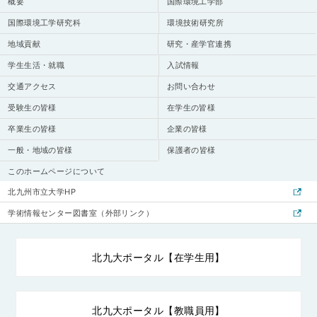
概要
国際環境工学部
2026.7.23
広報スタッフ日記
person
国際環境工学研究科
環境技術研究所
八幡南高等学校1・２年生がひびきのキャンパスに来てくださ
地域貢献
研究・産学官連携
いました!
学生生活・就職
入試情報
交通アクセス
お問い合わせ
2026.7.23
お知らせ
chat_bubble
受験生の皆様
在学生の皆様
【7/28（火）】ひびきのキャンパスに『ファミリーマート』
卒業生の皆様
企業の皆様
がオープンします。
一般・地域の皆様
保護者の皆様
このホームページについて
北九州市立大学HP
学術情報センター図書室（外部リンク）
北九大ポータル【在学生用】
北九大ポータル【教職員用】