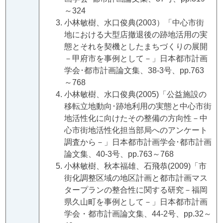
～324
小林敏樹、水口俊典(2003）「中心市街
地における大型店撤退後の跡地活用の実
態とそれを契機としたまちづくりの展開
－甲府市を事例として－」日本都市計画
学会･都市計画論文集、38-3号、pp.763
～768
小林敏樹、水口俊典(2005)「公益施設の
移転立地動向･跡地利用の実態と中心市街
地活性化に向けたその整備の方向性－中
心市街地活性化担当部局へのアンケート
調査から－」日本都市計画学会･都市計画
論文集、40-3号、pp.763～768
小林敏樹、秋本福雄、石飛恭(2009)「市
街化調整区域の地区計画と都市計画マス
タープランの整合性に関する研究－福岡
県久山町を事例として－」日本都市計画
学会・都市計画論文集、44-2号、pp.32～