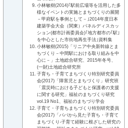
小林敏樹(2014)｢駅前広場等を活用した多
様なイベントの実施とまちづくりの展開
－甲府駅を事例として－｣2014年度日本
建築学会大会（関東）パネルディスカッ
ション(都市計画委員会)｢地方都市の｢駅｣
を中心とした市街地再生手法｣資料集
小林敏樹(2015)「リニア中央新幹線とま
ちづくり－中間駅における取り組みを中
心に－」土地総合研究、2015年冬号、
(一財)土地総合研究所
子育ち・子育てまちづくり特別研究委員
会(2017)「障害児とまちづくり」研究班
「震災時における子どもと保護者の支援
に関する研究」福祉のまちづくり研究
vol.19 No1、福祉のまちづり学会
子育て・子育ちまちづくり特別研究委員
会(2017)「パパから見た子育ち・子育て
まちづくり‐子育て経験に根ざした研究の