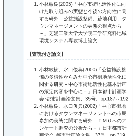
小林敏樹(2005)「中心市街地活性化に向
けた取り組みの実態と今後の方向性に関
する研究－公益施設整備、跡地利用、タ
ウンマネージメントの実態の視点から
－」芝浦工業大学大学院工学研究科地域
環境システム専攻博士論文
【査読付き論文】
小林敏樹、水口俊典(2000)「公益施設整
備の多様性からみた中心市街地活性化に
関する研究－中心市街地活性化基本計画
の策定内容を中心に－」日本都市計画学
会･都市計画論文集、35号、pp.187～192
小林敏樹、水口俊典(2002)「中心市街地
におけるタウンマネージメントへの市民
参加の実態に関する研究－ＴＭＯへのア
ンケート調査の分析から－」日本都市計
画学会･都市計画論文集、37号、pp.319