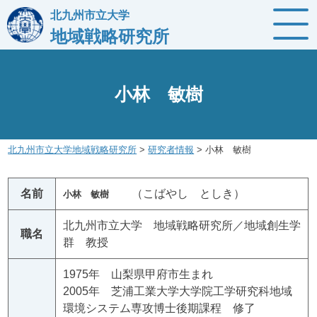
Skip
北九州市立大学
to
地域戦略研究所
content
小林 敏樹
北九州市立大学地域戦略研究所
>
研究者情報
>
小林 敏樹
名前
（こばやし としき）
小林 敏樹
北九州市立大学 地域戦略研究所／地域創生学
職名
群 教授
1975年 山梨県甲府市生まれ
2005年 芝浦工業大学大学院工学研究科地域
環境システム専攻博士後期課程 修了