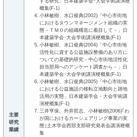
する研究」日本建築学会･大会学術講演梗
概集(F-1)
小林敏樹、水口俊典(2002)「中心市街地
におけるタウンマネージメント組織の実
態－ＴＭＯの組織構造に着目して－」日
本建築学会･大会学術講演梗概集(F-1)
小林敏樹、水口俊典(2004)「中心市街地
活性化に資する公益施設整備のあり方に
ついての基礎的研究－中心市街地活性化
担当部局へのアンケート調査から－」日
本建築学会･大会学術講演梗概集(F-1)
小林敏樹、水口俊典(2005)「中心市街地
における公益施設の移転立地動向と跡地
活用の実態」日本建築学会・大会学術講
演梗概集(F-1)
三井亨保、外井哲志、小林敏樹(2006)｢わ
主要
が国におけるカーシェアリング事業の実
研究
態｣土木学会西部支部研究発表会講演梗概
業績
集