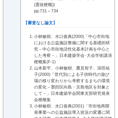
(選抜梗概))
pp.731～734
【審査なし論文】
小林敏樹、水口俊典(2000)「中心市街地
における公益施設整備に関する基礎的研
究－中心市街地活性化基本計画を中心と
した考察－」日本建築学会･大会学術講演
梗概集(F-1)
山本新平、小林敏樹、鷹見智子、深田祐
子(2000)「世代別による子供時代の遊び
場の移り変わりから考察するまちの環境
の変化－墨田区向島・京島地区を対象と
して－」日本建築学会関東支部研究発表
会梗概集
小林敏樹、水口俊典(2001)「市街地再開
発事業への公益施設導入状況の変遷に関