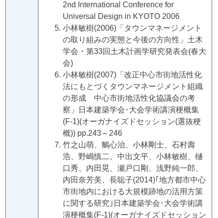
2nd International Conference for
Universal Design in KYOTO 2006
小林敏樹(2006)「タウンマネージメント
の取り組みの実態と今後の方向性」土木
学会・第33回土木計画学研究発表会(春大
会)
小林敏樹(2007)「改正中心市街地活性化
法にもとづくタウンマネージメント組織
の形成 中心市街地活性化協議会の考
察」日本建築学会･大会学術講演梗概集
(F-1)(オーガナイズドセッション(選抜梗
概)) pp.243～246
竹之山萌、鵤心治、小林剛士、石村壽
浩、野嶋慎二、中出文平、小林敏樹、樋
口秀、内田晃、瀬戸口剛、浅野純一郎、
内田奈芳美、長聡子(2014)｢地方都市中心
市街地内における大規模跡地の活用方策
に関する研究｣日本建築学会･大会学術講
演梗概集(F-1)(オーガナイズドセッション