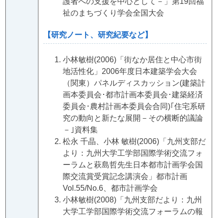
護者への支援を中心として－」第19回福
祉のまちづくり学会全国大会
【研究ノート、研究紀要など】
小林敏樹(2006)「街なか居住と中心市街
地活性化」2006年度日本建築学会大会
（関東）パネルディスカッション(建築計
画本委員会･都市計画本委員会･建築経済
委員会･農村計画本委員会合同)｢住宅系研
究の動向と新たな展開－その横断的議論
－｣資料集
松永 千晶、小林 敏樹(2006)「九州支部だ
より：九州大学工学部国際学術交流フォ
ーラムと萩島哲先生日本都市計画学会国
際交流賞受賞記念講演会」都市計画
Vol.55/No.6、都市計画学会
小林敏樹(2008)「九州支部だより：九州
大学工学部国際学術交流フォーラムの報