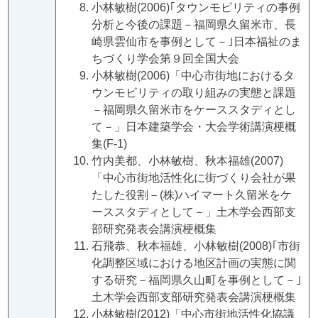
小林敏樹(2006)｢タウンモビリティの事例
分析と今後の課題－福岡県久留米市、長
崎県雲仙市を事例として－｣日本福祉のま
ちづくり学会第９回全国大会
小林敏樹(2006)「中心市街地におけるタ
ウンモビリティの取り組みの実態と課題
－福岡県久留米市をケーススタディとし
て－」日本建築学会・大会学術講演梗概
集(F-1)
竹内美都、小林敏樹、秋本福雄(2007)
「中心市街地活性化に街づくり会社が果
たした役割－(株)ハイマート久留米をケ
ーススタディとして－」土木学会西部支
部研究発表会講演梗概集
石飛恭、秋本福雄、小林敏樹(2008)｢市街
化調整区域における地区計画の実態に関
する研究－福岡県久山町を事例として－｣
土木学会西部支部研究発表会講演梗概集
小林敏樹(2012)「中心市街地活性化協議