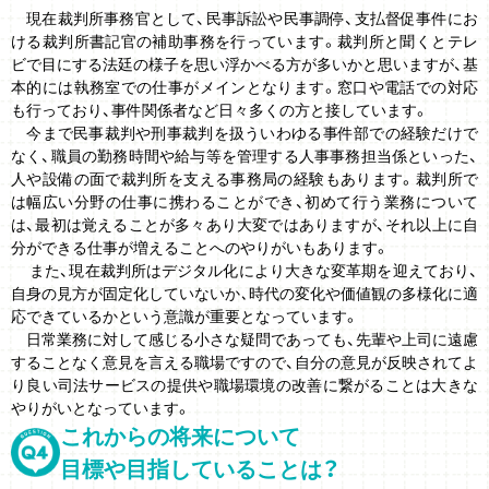
現在裁判所事務官として、民事訴訟や民事調停、支払督促事件にお
ける裁判所書記官の補助事務を行っています。裁判所と聞くとテレ
ビで目にする法廷の様子を思い浮かべる方が多いかと思いますが、基
本的には執務室での仕事がメインとなります。窓口や電話での対応
も行っており、事件関係者など日々多くの方と接しています。
今まで民事裁判や刑事裁判を扱ういわゆる事件部での経験だけで
なく、職員の勤務時間や給与等を管理する人事事務担当係といった、
人や設備の面で裁判所を支える事務局の経験もあります。裁判所で
は幅広い分野の仕事に携わることができ、初めて行う業務について
は、最初は覚えることが多々あり大変ではありますが、それ以上に自
分ができる仕事が増えることへのやりがいもあります。
また、現在裁判所はデジタル化により大きな変革期を迎えており、
自身の見方が固定化していないか､時代の変化や価値観の多様化に適
応できているかという意識が重要となっています。
日常業務に対して感じる小さな疑問であっても、先輩や上司に遠慮
することなく意見を言える職場ですので、自分の意見が反映されてよ
り良い司法サービスの提供や職場環境の改善に繋がることは大きな
やりがいとなっています。
これからの
将来について
目標や目指している
ことは？