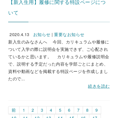
【新入生用】履修に関する特設ページにつ
いて
2020.4.13
お知らせ
|
重要なお知らせ
新入生のみなさんへ 今回、カリキュラムや履修に
ついて入学の際に説明会を実施できず、ご心配され
ているかと思います。 カリキュラムや履修説明会
で、説明する予定だった内容を学部ごとにまとめ、
資料や動画などを掲載する特設ページを作成しまし
たので...
続きを読む
前
1
2
3
4
5
6
7
8
9
10
11
12
13
14
15
16
17