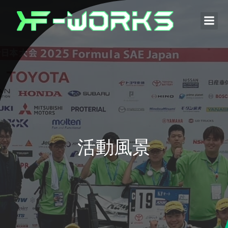
コ
ン
テ
ン
ツ
へ
ス
キ
ッ
プ
活動風景